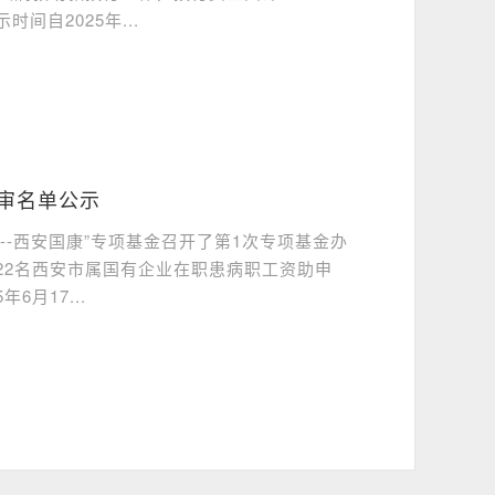
自2025年...
评审名单公示
秦--西安国康”专项基金召开了第1次专项基金办
22名西安市属国有企业在职患病职工资助申
6月17...