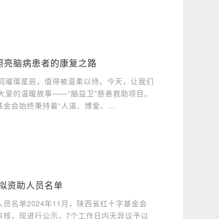
光照亮脑病患者的康复之路
同璀璨星辰，值得被温柔以待。今天，让我们
大爱的温暖故事——“脑益卫”慈善救助项目。
金会始终秉持着“人道、博爱、...
批拟资助人员名单
员名单2024年11月，陕西省红十字基金会
审核，现进行公示，7个工作日内无异议予以